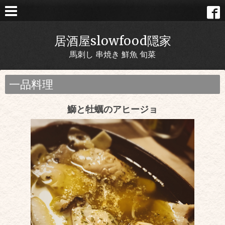
居酒屋slowfood隠家
馬刺し 串焼き 鮮魚 旬菜
一品料理
鰤と牡蠣のアヒージョ