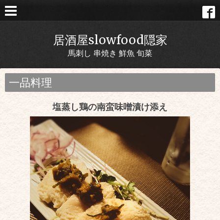
居酒屋slowfood隠家
馬刺し 串焼き 鮮魚 旬菜
一品料理
塩蒸し鶏の南蛮味噌漬け添え