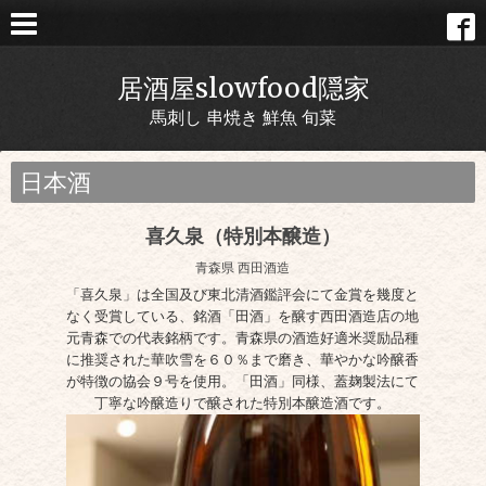
居酒屋slowfood隠家
馬刺し 串焼き 鮮魚 旬菜
日本酒
喜久泉（特別本醸造）
青森県 西田酒造
「喜久泉」は全国及び東北清酒鑑評会にて金賞を幾度と
なく受賞している、銘酒「田酒」を醸す西田酒造店の地
元青森での代表銘柄です。青森県の酒造好適米奨励品種
に推奨された華吹雪を６０％まで磨き、華やかな吟醸香
が特徴の協会９号を使用。「田酒」同様、蓋麹製法にて
丁寧な吟醸造りで醸された特別本醸造酒です。