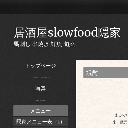
居酒屋slowfood隠家
馬刺し 串焼き 鮮魚 旬菜
トップページ
焼酎
写真
メニュー
まるで
隠家メニュー表（1）
来、蔵元