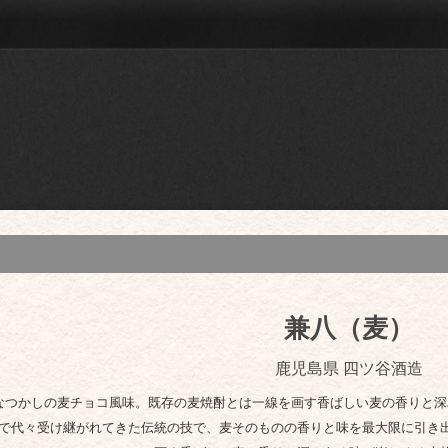
兼八（麦）
鹿児島県 四ツ谷酒造
なつかしの麦チョコ風味。既存の麦焼酎とは一線を画す香ばしい麦の香りと深
で代々受け継がれてきた伝統の技で、麦そのものの香りと味を最大限に引き