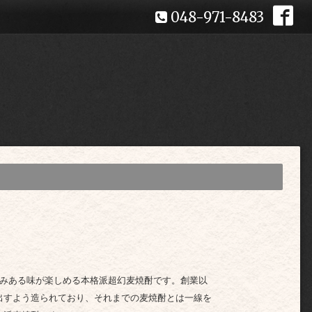
048-971-8483
みある味が楽しめる本格派超幻麦焼酎です。創業以
出すよう造られており、それまでの麦焼酎とは一線を