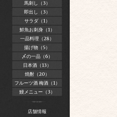
馬刺し（3）
即出し（3）
サラダ（1）
鮮魚お刺身（1）
一品料理（28）
揚げ物（5）
〆の一品（6）
日本酒（13）
焼酎（20）
フルーツ酒 梅酒（1）
鰻メニュー（3）
店舗情報