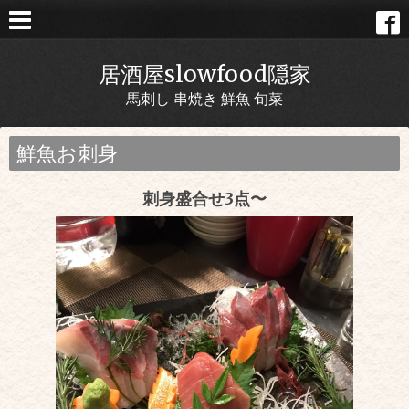
居酒屋slowfood隠家
馬刺し 串焼き 鮮魚 旬菜
鮮魚お刺身
刺身盛合せ3点〜